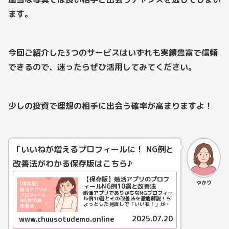
ます。
今回ご紹介した3つのサービスはいずれも実績豊富で信頼
できるので、迷ったらぜひ活用してみてください。
少しの投資で理想の相手に出会う確率が高まりますよ！
「いいねが増えるプロフィールに！ NG例と
改善法がわかる保存版はこちら♪
【保存版】婚活アプリのプロフ
ゆかり
ィールNG例10選と改善法
婚活アプリでありがちなNGプロフィー
ル例10選とその改善法を徹底解説！ち
ょっとした見直しで「いいね！」が増
える、モテプロフィールの作り方ガイ
ド。
2025.07.20
www.chuusotudemo.online