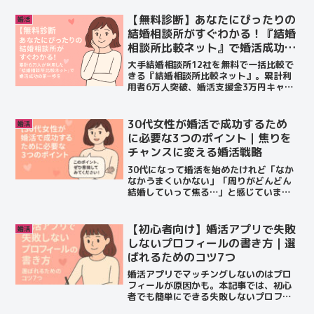
です。
【無料診断】あなたにぴったりの
婚活
結婚相談所がすぐわかる！『結婚
相談所比較ネット』で婚活成功の
スタートを切ろう
大手結婚相談所12社を無料で一括比較で
きる『結婚相談所比較ネット』。累計利
用者6万人突破、婚活支援金3万円キャン
ペーンも実施中。
30代女性が婚活で成功するため
婚活
に必要な3つのポイント｜焦りを
チャンスに変える婚活戦略
30代になって婚活を始めたけれど「なか
なかうまくいかない」「周りがどんどん
結婚していって焦る…」と感じていませ
んか？この記事では、30代女性が婚活を
成功させるために意識すべき3つの大切な
ポイントを解説します。実践的なアドバ
【初心者向け】婚活アプリで失敗
婚活
イスや心の持ちようまでしっかり紹介し
しないプロフィールの書き方｜選
ているので、婚活に悩むあなたにきっと
ばれるためのコツ7つ
役立つはずです。
婚活アプリでマッチングしないのはプロ
フィールが原因かも。本記事では、初心
者でも簡単にできる失敗しないプロフィ
ール作成のコツを7つご紹介。選ばれる女