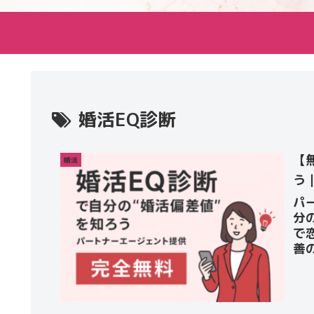
婚活EQ診断
【
婚活
う
パ
分
で
善
筒