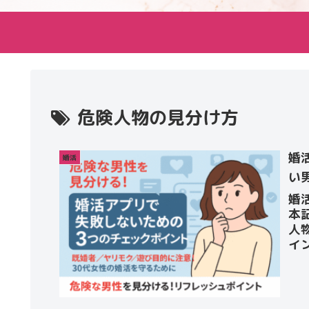
危険人物の見分け方
婚
婚活
い
婚
本
人
イ